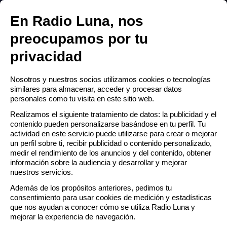
RADIO LUNA ESCACENA
 MENÚ
En Radio Luna, nos
Abrir
preocupamos por tu
men
privacidad
Escucha lo último de
ú
RTA
Nosotros y nuestros socios utilizamos cookies o tecnologías
"La Gramola"
similares para almacenar, acceder y procesar datos
personales como tu visita en este sitio web.
CTO
Realizamos el siguiente tratamiento de datos: la publicidad y el
contenido pueden personalizarse basándose en tu perfil. Tu
AMACIÓN
actividad en este servicio puede utilizarse para crear o mejorar
un perfil sobre ti, recibir publicidad o contenido personalizado,
medir el rendimiento de los anuncios y del contenido, obtener
información sobre la audiencia y desarrollar y mejorar
nuestros servicios.
Además de los propósitos anteriores, pedimos tu
consentimiento para usar cookies de medición y estadísticas
que nos ayudan a conocer cómo se utiliza Radio Luna y
mejorar la experiencia de navegación.