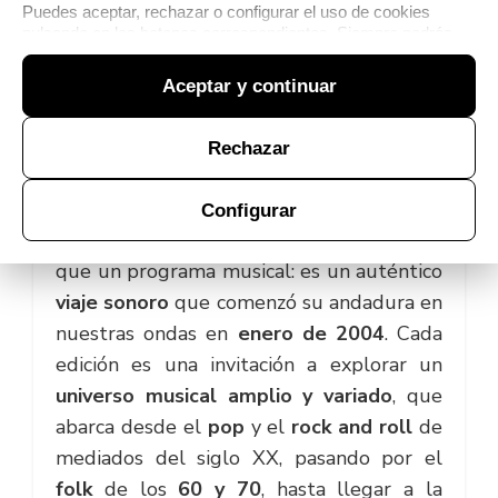
Puedes aceptar, rechazar o configurar el uso de cookies
pulsando en los botones correspondientes. Siempre podrás
modificar tu elección desde la
Política de cookies
.
Aceptar y continuar
Rechazar
Configurar
La cabaña del tío Tom
es mucho más
que un programa musical: es un auténtico
viaje sonoro
que comenzó su andadura en
nuestras ondas en
enero de 2004
. Cada
edición es una invitación a explorar un
universo musical amplio y variado
, que
abarca desde el
pop
y el
rock and roll
de
mediados del siglo XX, pasando por el
folk
de los
60 y 70
, hasta llegar a la