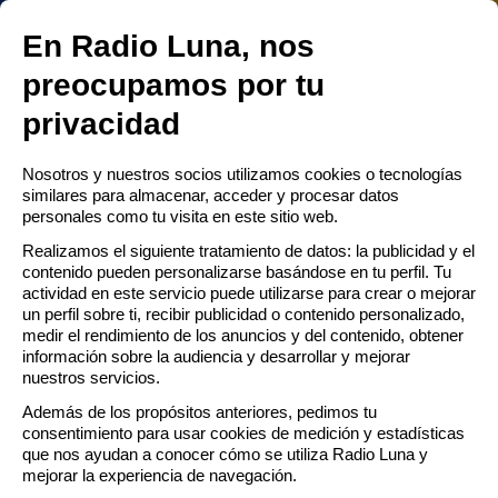
RADIO LUNA ESCACENA
 MENÚ
En Radio Luna, nos
Abrir
preocupamos por tu
men
privacidad
La cabaña del tío Tom
ú
RTA
Nosotros y nuestros socios utilizamos cookies o tecnologías
similares para almacenar, acceder y procesar datos
personales como tu visita en este sitio web.
CTO
Realizamos el siguiente tratamiento de datos: la publicidad y el
contenido pueden personalizarse basándose en tu perfil. Tu
AMACIÓN
actividad en este servicio puede utilizarse para crear o mejorar
un perfil sobre ti, recibir publicidad o contenido personalizado,
medir el rendimiento de los anuncios y del contenido, obtener
información sobre la audiencia y desarrollar y mejorar
nuestros servicios.
Además de los propósitos anteriores, pedimos tu
consentimiento para usar cookies de medición y estadísticas
que nos ayudan a conocer cómo se utiliza Radio Luna y
mejorar la experiencia de navegación.