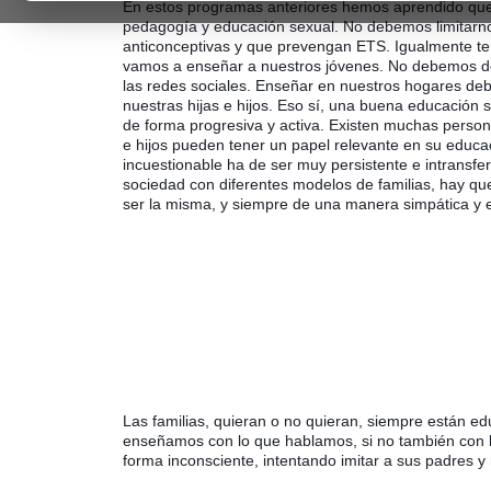
En estos programas anteriores hemos aprendido que 
pedagogía y educación sexual. No debemos limitarno
anticonceptivas y que prevengan ETS. Igualmente t
vamos a enseñar a nuestros jóvenes. No debemos dej
las redes sociales. Enseñar en nuestros hogares debe
nuestras hijas e hijos. Eso sí, una buena educación 
de forma progresiva y activa. Existen muchas personas
e hijos pueden tener un papel relevante en su educaci
incuestionable ha de ser muy persistente e intransf
sociedad con diferentes modelos de familias, hay que
ser la misma, y siempre de una manera simpática y e
Las familias, quieran o no quieran, siempre están ed
enseñamos con lo que hablamos, si no también con lo
forma inconsciente, intentando imitar a sus padres y