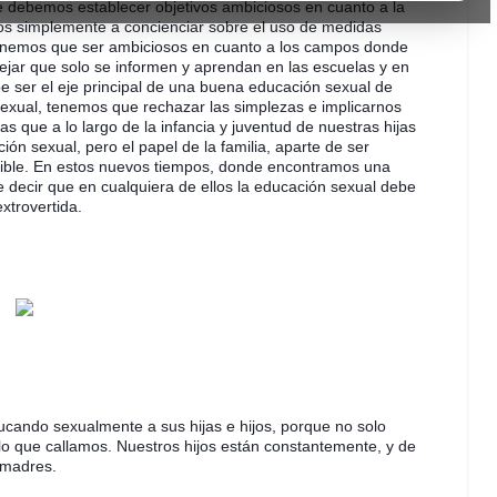
debemos establecer objetivos ambiciosos en cuanto a la 
s simplemente a concienciar sobre el uso de medidas 
enemos que ser ambiciosos en cuanto a los campos donde 
ar que solo se informen y aprendan en las escuelas y en 
 ser el eje principal de una buena educación sexual de 
sexual, tenemos que rechazar las simplezas e implicarnos 
 que a lo largo de la infancia y juventud de nuestras hijas 
ón sexual, pero el papel de la familia, aparte de ser 
erible. En estos nuevos tiempos, donde encontramos una 
 decir que en cualquiera de ellos la educación sexual debe 
xtrovertida.
ucando sexualmente a sus hijas e hijos, porque no solo 
 que callamos. Nuestros hijos están constantemente, y de 
 madres. 