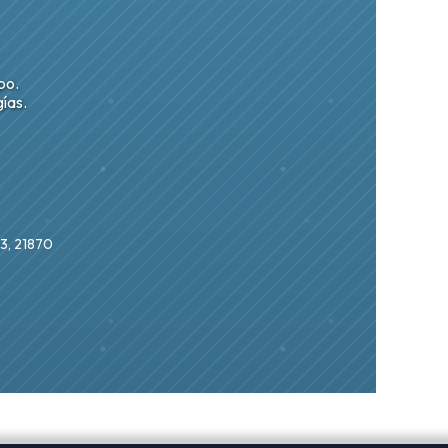
po.
ías.
 3, 21870