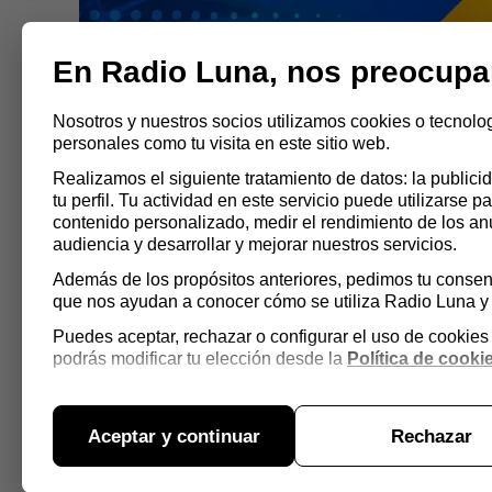
RADIO LUNA ESCACENA
Abrir
En Radio Luna, nos preocupa
menú
Nosotros y nuestros socios utilizamos cookies o tecnolo
personales como tu visita en este sitio web.
Realizamos el siguiente tratamiento de datos: la publi
tu perfil. Tu actividad en este servicio puede utilizarse pa
contenido personalizado, medir el rendimiento de los an
audiencia y desarrollar y mejorar nuestros servicios.
Además de los propósitos anteriores, pedimos tu consent
Dos Rombos 19 de may
que nos ayudan a conocer cómo se utiliza Radio Luna y 
en los medios de com
Puedes aceptar, rechazar o configurar el uso de cookie
podrás modificar tu elección desde la
Política de cooki
Nayar
Aceptar y continuar
Rechazar