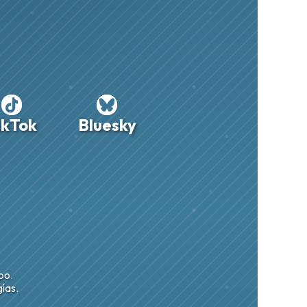
ikTok
Bluesky
po.
ías.