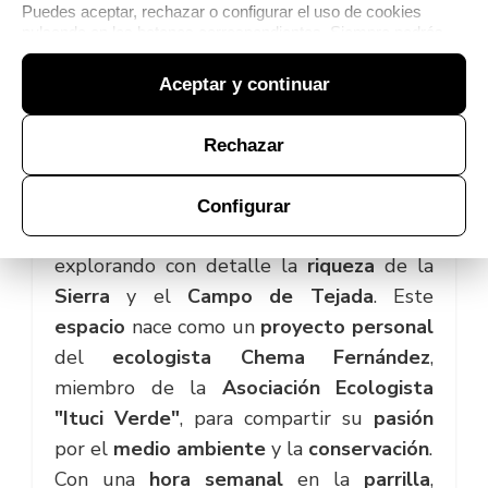
Puedes aceptar, rechazar o configurar el uso de cookies
pulsando en los botones correspondientes. Siempre podrás
modificar tu elección desde la
Política de cookies
.
Aceptar y continuar
Rechazar
Lobos en Tejada
es un
programa
que
Configurar
rinde
homenaje a nuestra naturaleza
,
explorando con detalle la
riqueza
de la
Sierra
y el
Campo de Tejada
. Este
espacio
nace como un
proyecto personal
del
ecologista Chema Fernández
,
miembro de la
Asociación Ecologista
"Ituci Verde"
, para compartir su
pasión
por el
medio ambiente
y la
conservación
.
Con una
hora semanal
en la
parrilla
,