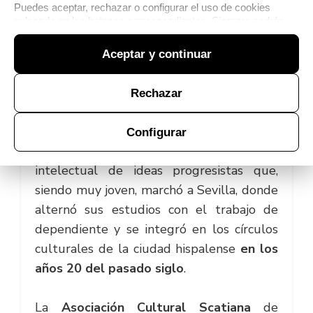
Puedes aceptar, rechazar o configurar el uso de cookies
pulsando en los botones correspondientes. Siempre podrás
modificar tu elección desde la
Política de cookies
.
Aceptar y continuar
Rechazar
Castigo de Dios
es una obra escrita por el
Configurar
escacenero
José Díaz Reinoso
, un
intelectual de ideas progresistas
que,
siendo muy joven, marchó a
Sevilla
, donde
alternó sus
estudios
con el trabajo de
dependiente
y se integró en los
círculos
culturales
de la ciudad hispalense
en los
años 20
del pasado siglo
.
La
Asociación Cultural Scatiana
de